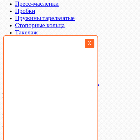
Пресс-масленки
Пробки
Пружины тарельчатые
Стопорные кольца
Такелаж
Шайбы
X
Шпильки
Шплинты
Шпонки
Шпоночная сталь
Штифты
Латунный и бронзовый крепеж
Ваша корзина
(0)
В корзине нет товаров.
Поиск