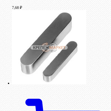
7,68
₽