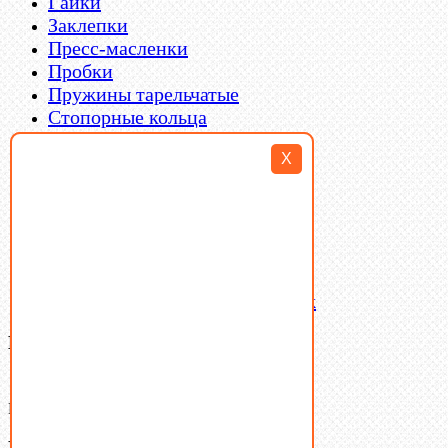
Гайки
Заклепки
Пресс-масленки
Пробки
Пружины тарельчатые
Стопорные кольца
Такелаж
X
Шайбы
Шпильки
Шплинты
Шпонки
Шпоночная сталь
Штифты
Латунный и бронзовый крепеж
Ваша корзина
(0)
В корзине нет товаров.
Поиск