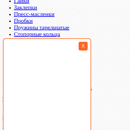
Гайки
Заклепки
Пресс-масленки
Пробки
Пружины тарельчатые
Стопорные кольца
Такелаж
X
Шайбы
Шпильки
Шплинты
Шпонки
Шпоночная сталь
Штифты
Латунный и бронзовый крепеж
Ваша корзина
(0)
В корзине нет товаров.
Поиск