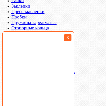
Гайки
Заклепки
Пресс-масленки
Пробки
Пружины тарельчатые
Стопорные кольца
Такелаж
X
Шайбы
Шпильки
Шплинты
Шпонки
Шпоночная сталь
Штифты
Латунный и бронзовый крепеж
Ваша корзина
(0)
В корзине нет товаров.
Поиск