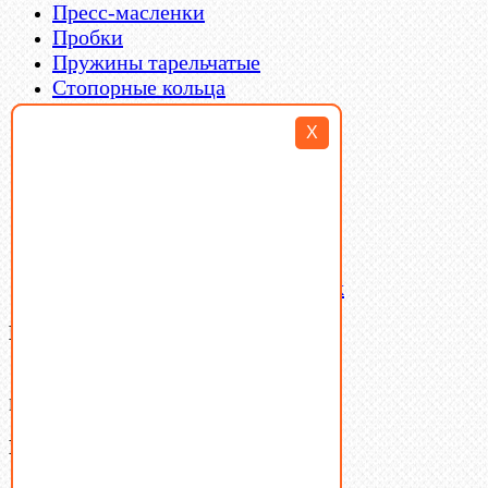
Пресс-масленки
Пробки
Пружины тарельчатые
Стопорные кольца
Такелаж
X
Шайбы
Шпильки
Шплинты
Шпонки
Шпоночная сталь
Штифты
Латунный и бронзовый крепеж
Ваша корзина
(0)
В корзине нет товаров.
Поиск