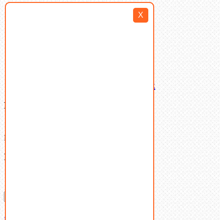
Такелаж
X
Шайбы
Шпильки
Шплинты
Шпонки
Шпоночная сталь
Штифты
Латунный и бронзовый крепеж
Ваша корзина
(0)
В корзине нет товаров.
Поиск
Don't show this popup again