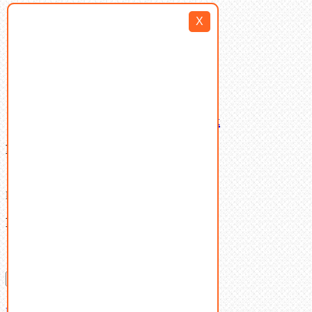
Такелаж
X
Шайбы
Шпильки
Шплинты
Шпонки
Шпоночная сталь
Штифты
Латунный и бронзовый крепеж
Ваша корзина
(0)
В корзине нет товаров.
Поиск
Don't show this popup again