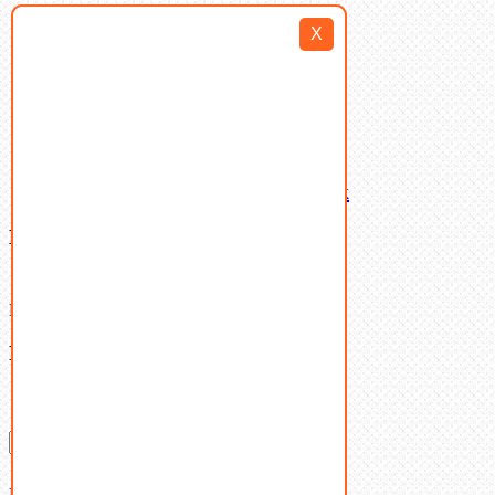
Такелаж
X
Шайбы
Шпильки
Шплинты
Шпонки
Шпоночная сталь
Штифты
Латунный и бронзовый крепеж
Ваша корзина
(0)
В корзине нет товаров.
Поиск
Don't show this popup again