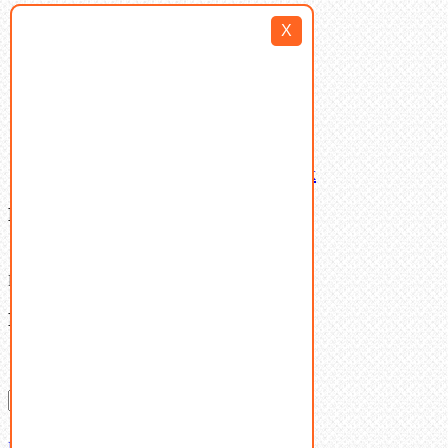
Такелаж
X
Шайбы
Шпильки
Шплинты
Шпонки
Шпоночная сталь
Штифты
Латунный и бронзовый крепеж
Ваша корзина
(0)
В корзине нет товаров.
Поиск
Don't show this popup again