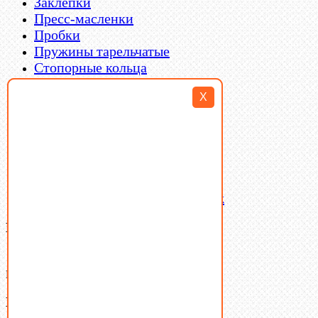
Заклепки
Пресс-масленки
Пробки
Пружины тарельчатые
Стопорные кольца
Такелаж
X
Шайбы
Шпильки
Шплинты
Шпонки
Шпоночная сталь
Штифты
Латунный и бронзовый крепеж
Ваша корзина
(0)
В корзине нет товаров.
Поиск