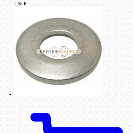
2,58
₽