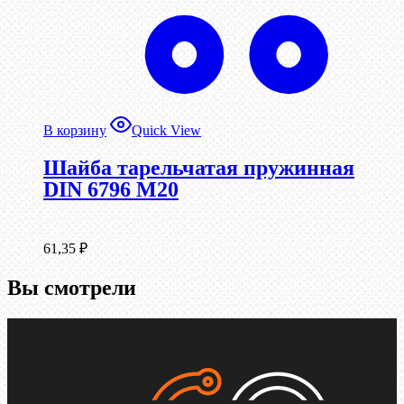
В корзину
Quick View
Шайба тарельчатая пружинная
DIN 6796 М20
61,35
₽
Вы смотрели