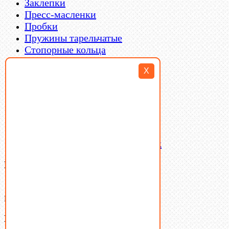
Заклепки
Пресс-масленки
Пробки
Пружины тарельчатые
Стопорные кольца
Такелаж
X
Шайбы
Шпильки
Шплинты
Шпонки
Шпоночная сталь
Штифты
Латунный и бронзовый крепеж
Ваша корзина
(0)
В корзине нет товаров.
Поиск