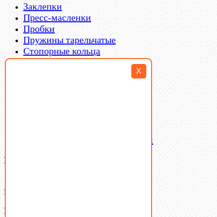
Заклепки
Пресс-масленки
Пробки
Пружины тарельчатые
Стопорные кольца
Такелаж
X
Шайбы
Шпильки
Шплинты
Шпонки
Шпоночная сталь
Штифты
Латунный и бронзовый крепеж
Ваша корзина
(0)
В корзине нет товаров.
Поиск