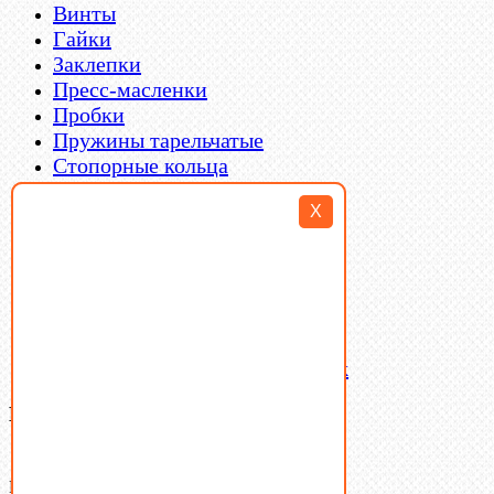
Винты
Гайки
Заклепки
Пресс-масленки
Пробки
Пружины тарельчатые
Стопорные кольца
Такелаж
X
Шайбы
Шпильки
Шплинты
Шпонки
Шпоночная сталь
Штифты
Латунный и бронзовый крепеж
Ваша корзина
(0)
В корзине нет товаров.