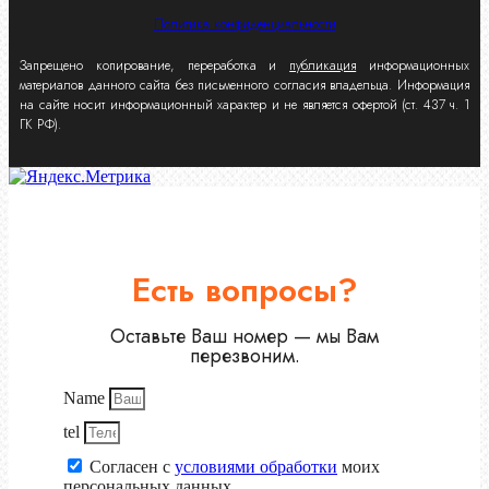
Политика конфиденциальности
Запрещено копирование, переработка и
публикация
информационных
материалов данного сайта без письменного согласия владельца. Информация
на сайте носит информационный характер и не является офертой (ст. 437 ч. 1
ГК РФ).
Есть вопросы?
Оставьте Ваш номер — мы Вам
перезвоним.
Name
tel
Согласен с
условиями обработки
моих
персональных данных.