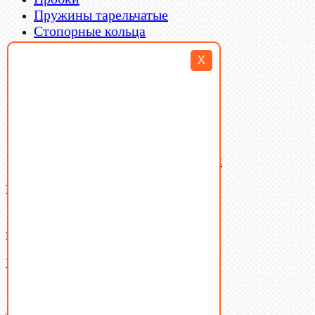
Пружины тарельчатые
Стопорные кольца
Такелаж
X
Шайбы
Шпильки
Шплинты
Шпонки
Шпоночная сталь
Штифты
Латунный и бронзовый крепеж
Ваша корзина
(0)
В корзине нет товаров.
Поиск