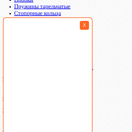
Пружины тарельчатые
Стопорные кольца
Такелаж
X
Шайбы
Шпильки
Шплинты
Шпонки
Шпоночная сталь
Штифты
Латунный и бронзовый крепеж
Ваша корзина
(0)
В корзине нет товаров.
Поиск