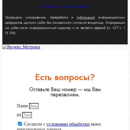
Политика конфиденциальности
Запрещено копирование, переработка и
публикация
информационных
материалов данного сайта без письменного согласия владельца. Информация
на сайте носит информационный характер и не является офертой (ст. 437 ч. 1
ГК РФ).
Есть вопросы?
Оставьте Ваш номер — мы Вам
перезвоним.
Name
tel
Согласен с
условиями обработки
моих
персональных данных.