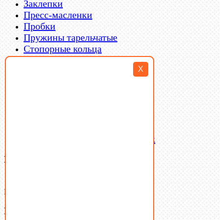
Заклепки
Пресс-масленки
Пробки
Пружины тарельчатые
Стопорные кольца
Такелаж
X
Шайбы
Шпильки
Шплинты
Шпонки
Шпоночная сталь
Штифты
Латунный и бронзовый крепеж
Ваша корзина
(0)
В корзине нет товаров.
Поиск