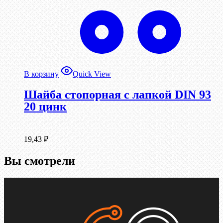
В корзину
Quick View
Шайба стопорная с лапкой DIN 93
20 цинк
19,43
₽
Вы смотрели