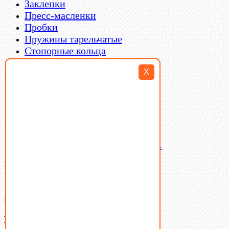
Заклепки
Пресс-масленки
Пробки
Пружины тарельчатые
Стопорные кольца
Такелаж
X
Шайбы
Шпильки
Шплинты
Шпонки
Шпоночная сталь
Штифты
Латунный и бронзовый крепеж
Ваша корзина
(0)
В корзине нет товаров.
Поиск