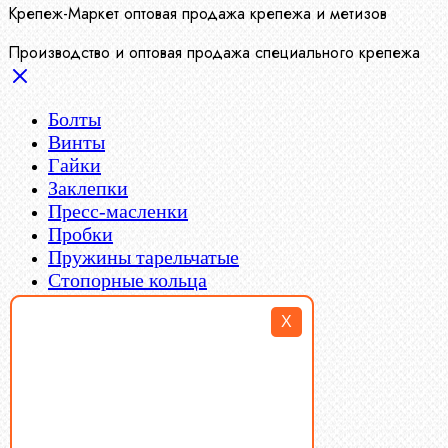
Крепеж-Маркет оптовая продажа крепежа и метизов
Производство и оптовая продажа специального крепежа
Болты
Винты
Гайки
Заклепки
Пресс-масленки
Пробки
Пружины тарельчатые
Стопорные кольца
Такелаж
X
Шайбы
Шпильки
Шплинты
Шпонки
Шпоночная сталь
Штифты