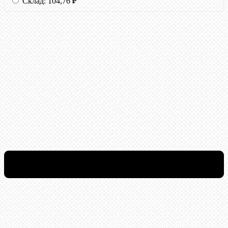
Склад:
104,76
₽