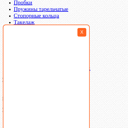
Пробки
Пружины тарельчатые
Стопорные кольца
Такелаж
Шайбы
X
Шпильки
Шплинты
Шпонки
Шпоночная сталь
Штифты
Латунный и бронзовый крепеж
Ваша корзина
(0)
В корзине нет товаров.
Поиск