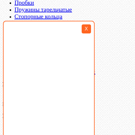
Пробки
Пружины тарельчатые
Стопорные кольца
Такелаж
X
Шайбы
Шпильки
Шплинты
Шпонки
Шпоночная сталь
Штифты
Латунный и бронзовый крепеж
Ваша корзина
(0)
В корзине нет товаров.
Поиск