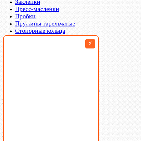
Заклепки
Пресс-масленки
Пробки
Пружины тарельчатые
Стопорные кольца
Такелаж
X
Шайбы
Шпильки
Шплинты
Шпонки
Шпоночная сталь
Штифты
Латунный и бронзовый крепеж
Ваша корзина
(0)
В корзине нет товаров.
Поиск