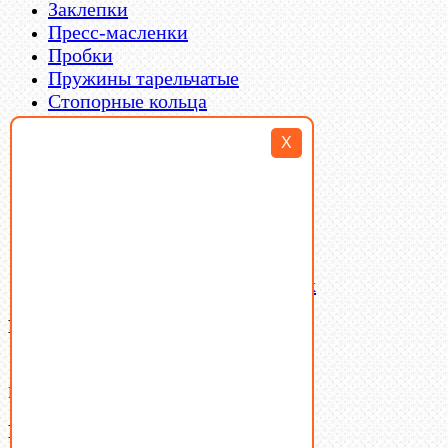
Заклепки
Пресс-масленки
Пробки
Пружины тарельчатые
Стопорные кольца
Такелаж
X
Шайбы
Шпильки
Шплинты
Шпонки
Шпоночная сталь
Штифты
Латунный и бронзовый крепеж
Ваша корзина
(0)
В корзине нет товаров.
Поиск