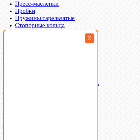
Пресс-масленки
Пробки
Пружины тарельчатые
Стопорные кольца
Такелаж
X
Шайбы
Шпильки
Шплинты
Шпонки
Шпоночная сталь
Штифты
Латунный и бронзовый крепеж
Ваша корзина
(0)
В корзине нет товаров.
Поиск