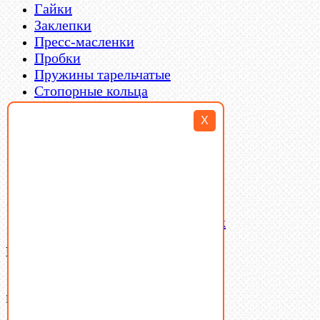
Гайки
Заклепки
Пресс-масленки
Пробки
Пружины тарельчатые
Стопорные кольца
Такелаж
X
Шайбы
Шпильки
Шплинты
Шпонки
Шпоночная сталь
Штифты
Латунный и бронзовый крепеж
Ваша корзина
(0)
В корзине нет товаров.