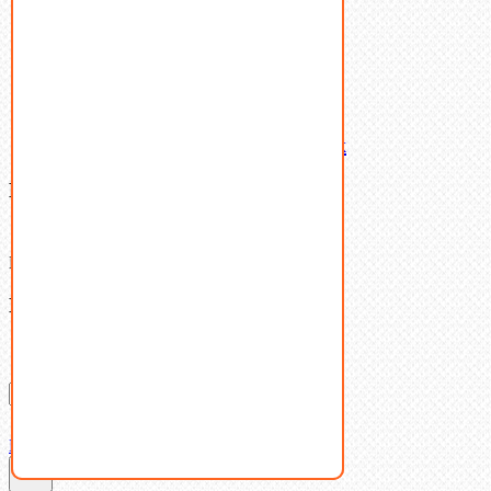
Шпильки
Шплинты
Шпонки
Шпоночная сталь
Штифты
Латунный и бронзовый крепеж
Ваша корзина
(0)
В корзине нет товаров.
Поиск
Don't show this popup again