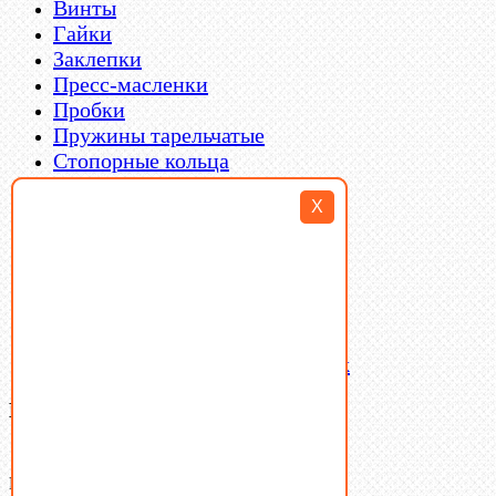
Винты
Гайки
Заклепки
Пресс-масленки
Пробки
Пружины тарельчатые
Стопорные кольца
Такелаж
X
Шайбы
Шпильки
Шплинты
Шпонки
Шпоночная сталь
Штифты
Латунный и бронзовый крепеж
Ваша корзина
(0)
В корзине нет товаров.