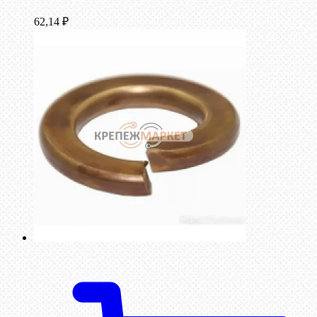
62,14
₽