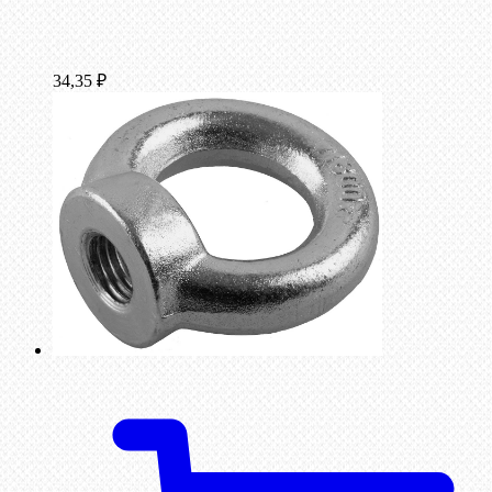
34,35
₽