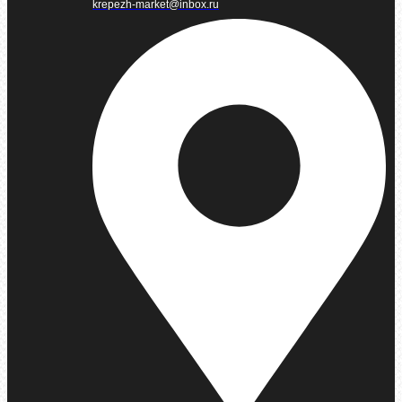
krepezh-market@inbox.ru