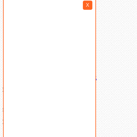
X
Пробки
Пружины тарельчатые
Стопорные кольца
Такелаж
Шайбы
Шпильки
Шплинты
Шпонки
Шпоночная сталь
Штифты
Латунный и бронзовый крепеж
Ваша корзина
(0)
В корзине нет товаров.
Поиск