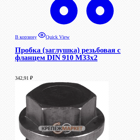
В корзину
Quick View
Пробка (заглушка) резьбовая с
фланцем DIN 910 М33х2
342,91
₽