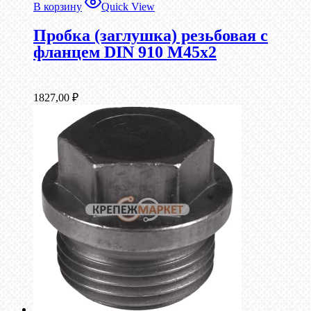
В корзину
Quick View
Пробка (заглушка) резьбовая с
фланцем DIN 910 М45х2
1827,00
₽