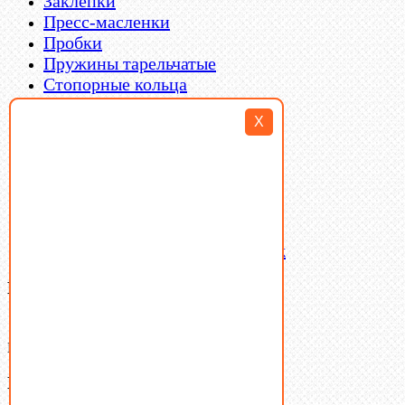
Заклепки
Пресс-масленки
Пробки
Пружины тарельчатые
Стопорные кольца
Такелаж
X
Шайбы
Шпильки
Шплинты
Шпонки
Шпоночная сталь
Штифты
Латунный и бронзовый крепеж
Ваша корзина
(0)
В корзине нет товаров.
Поиск