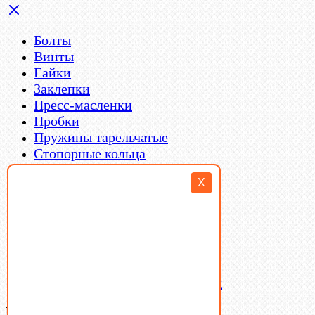
Болты
Винты
Гайки
Заклепки
Пресс-масленки
Пробки
Пружины тарельчатые
Стопорные кольца
Такелаж
X
Шайбы
Шпильки
Шплинты
Шпонки
Шпоночная сталь
Штифты
Латунный и бронзовый крепеж
Ваша корзина
(0)