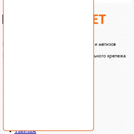
Крепеж-Маркет оптовая продажа крепежа и метизов
Производство и оптовая продажа специального крепежа
Болты
Винты
Гайки
Заклепки
Пресс-масленки
Пробки
Пружины тарельчатые
Стопорные кольца
Такелаж