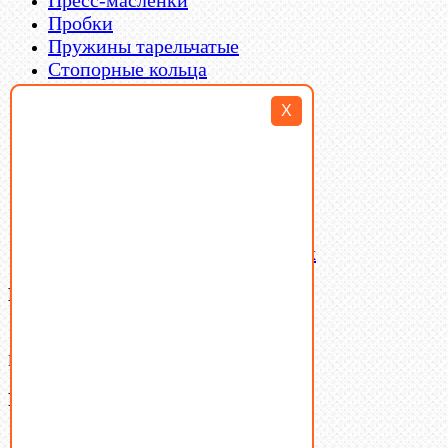
Пробки
Пружины тарельчатые
Стопорные кольца
Такелаж
X
Шайбы
Шпильки
Шплинты
Шпонки
Шпоночная сталь
Штифты
Латунный и бронзовый крепеж
Ваша корзина
(0)
В корзине нет товаров.
Поиск