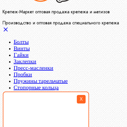
Крепеж-Маркет оптовая продажа крепежа и метизов
Производство и оптовая продажа специального крепежа
Болты
Винты
Гайки
Заклепки
Пресс-масленки
Пробки
Пружины тарельчатые
Стопорные кольца
Такелаж
X
Шайбы
Шпильки
Шплинты
Шпонки
Шпоночная сталь