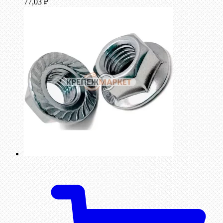
77,03
₽