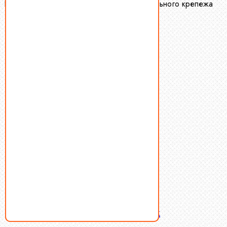
Производство и оптовая продажа специального крепежа
Болты
Винты
Гайки
Заклепки
Пресс-масленки
Пробки
Пружины тарельчатые
Стопорные кольца
Такелаж
Шайбы
Шпильки
Шплинты
Шпонки
Шпоночная сталь
Штифты
Латунный и бронзовый крепеж