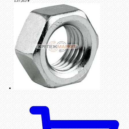
137,65
₽