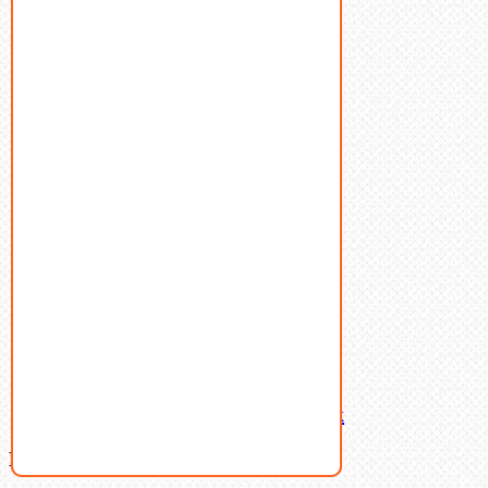
Болты
Винты
Гайки
Заклепки
Пресс-масленки
Пробки
Пружины тарельчатые
Стопорные кольца
Такелаж
Шайбы
Шпильки
Шплинты
Шпонки
Шпоночная сталь
Штифты
Латунный и бронзовый крепеж
Ваша корзина
(0)