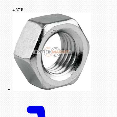
4,37
₽