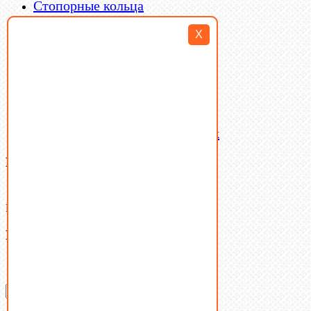
Стопорные кольца
Такелаж
X
Шайбы
Шпильки
Шплинты
Шпонки
Шпоночная сталь
Штифты
Латунный и бронзовый крепеж
Ваша корзина
(0)
В корзине нет товаров.
Поиск