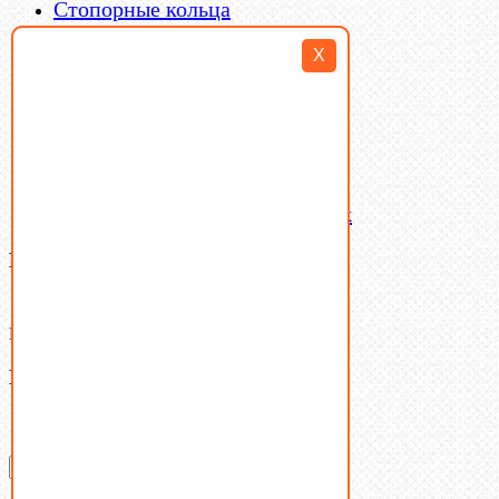
Стопорные кольца
Такелаж
X
Шайбы
Шпильки
Шплинты
Шпонки
Шпоночная сталь
Штифты
Латунный и бронзовый крепеж
Ваша корзина
(0)
В корзине нет товаров.
Поиск