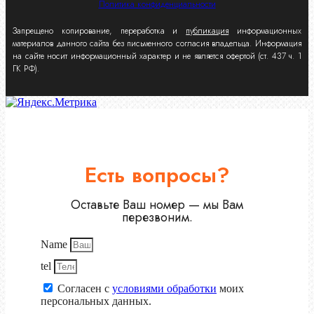
Политика конфиденциальности
Запрещено копирование, переработка и
публикация
информационных
материалов данного сайта без письменного согласия владельца. Информация
на сайте носит информационный характер и не является офертой (ст. 437 ч. 1
ГК РФ).
Есть вопросы?
Оставьте Ваш номер — мы Вам
перезвоним.
Name
tel
Согласен с
условиями обработки
моих
персональных данных.