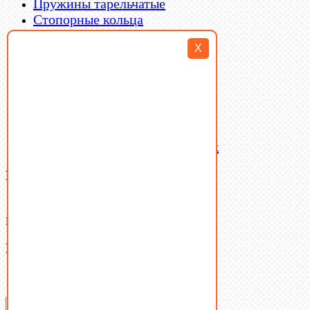
Пружины тарельчатые
Стопорные кольца
Такелаж
X
Шайбы
Шпильки
Шплинты
Шпонки
Шпоночная сталь
Штифты
Латунный и бронзовый крепеж
Ваша корзина
(0)
В корзине нет товаров.
Поиск