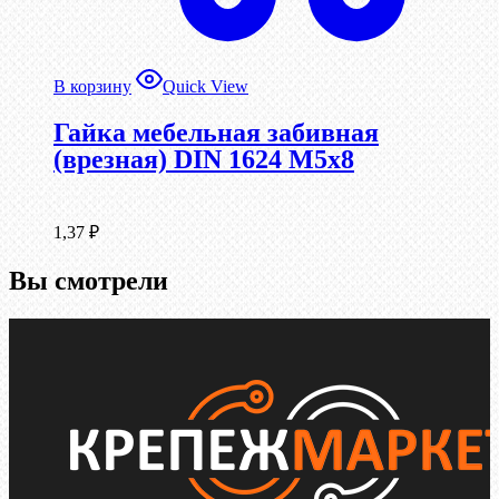
В корзину
Quick View
Гайка мебельная забивная
(врезная) DIN 1624 М5х8
1,37
₽
Вы смотрели