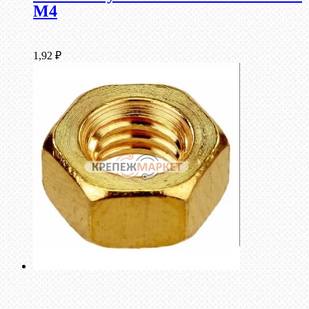
М4
1,92
₽