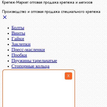
Крепеж-Маркет оптовая продажа крепежа и метизов
Производство и оптовая продажа специального крепежа
Болты
Винты
Гайки
Заклепки
Пресс-масленки
Пробки
Пружины тарельчатые
Стопорные кольца
Такелаж
X
Шайбы
Шпильки
Шплинты
Шпонки
Шпоночная сталь
Штифты