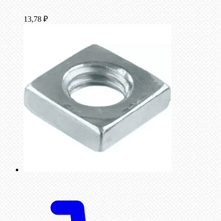
13,78
₽