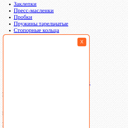
Заклепки
Пресс-масленки
Пробки
Пружины тарельчатые
Стопорные кольца
Такелаж
X
Шайбы
Шпильки
Шплинты
Шпонки
Шпоночная сталь
Штифты
Латунный и бронзовый крепеж
Ваша корзина
(0)
В корзине нет товаров.
Поиск