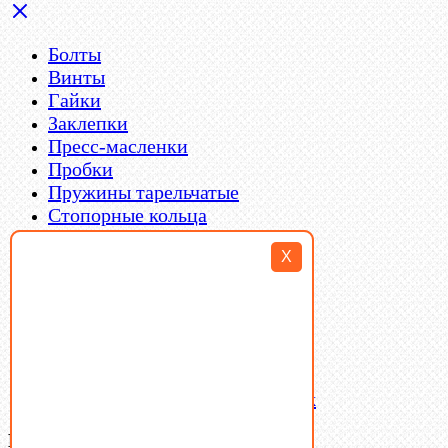
Болты
Винты
Гайки
Заклепки
Пресс-масленки
Пробки
Пружины тарельчатые
Стопорные кольца
Такелаж
X
Шайбы
Шпильки
Шплинты
Шпонки
Шпоночная сталь
Штифты
Латунный и бронзовый крепеж
Ваша корзина
(0)