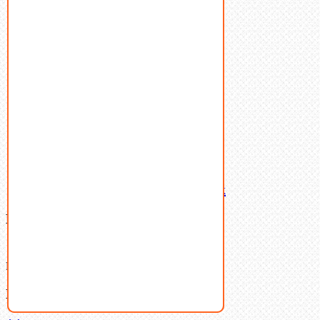
Пресс-масленки
Пробки
Пружины тарельчатые
Стопорные кольца
Такелаж
Шайбы
Шпильки
Шплинты
Шпонки
Шпоночная сталь
Штифты
Латунный и бронзовый крепеж
Ваша корзина
(0)
В корзине нет товаров.
Поиск