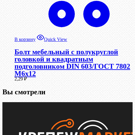
В корзину
Quick View
Болт мебельный с полукруглой
головкой и квадратным
подголовником DIN 603/ГОСТ 7802
М6х12
2,29
₽
Вы смотрели