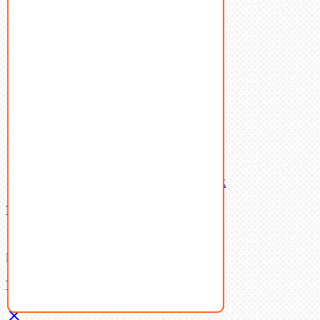
Пробки
Пружины тарельчатые
Стопорные кольца
Такелаж
Шайбы
Шпильки
Шплинты
Шпонки
Шпоночная сталь
Штифты
Латунный и бронзовый крепеж
Ваша корзина
(0)
В корзине нет товаров.
Поиск