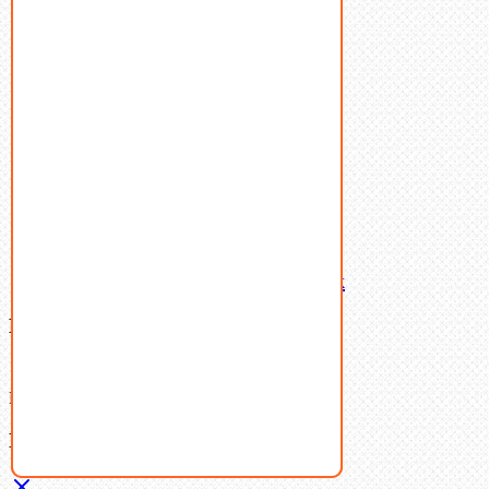
Пресс-масленки
Пробки
Пружины тарельчатые
Стопорные кольца
Такелаж
Шайбы
Шпильки
Шплинты
Шпонки
Шпоночная сталь
Штифты
Латунный и бронзовый крепеж
Ваша корзина
(0)
В корзине нет товаров.
Поиск