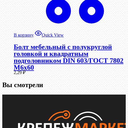
В корзину
Quick View
Болт мебельный с полукруглой
головкой и квадратным
подголовником DIN 603/ГОСТ 7802
М6х60
2,29
₽
Вы смотрели