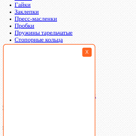
Гайки
Заклепки
Пресс-масленки
Пробки
Пружины тарельчатые
Стопорные кольца
Такелаж
X
Шайбы
Шпильки
Шплинты
Шпонки
Шпоночная сталь
Штифты
Латунный и бронзовый крепеж
Ваша корзина
(0)
В корзине нет товаров.