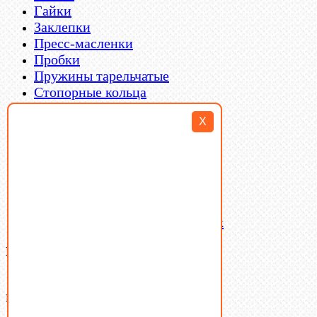
Гайки
Заклепки
Пресс-масленки
Пробки
Пружины тарельчатые
Стопорные кольца
Такелаж
X
Шайбы
Шпильки
Шплинты
Шпонки
Шпоночная сталь
Штифты
Латунный и бронзовый крепеж
Ваша корзина
(0)
В корзине нет товаров.