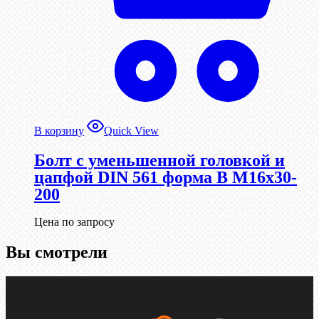
В корзину
Quick View
Болт с уменьшенной головкой и
цапфой DIN 561 форма B М16х30-
200
Цена по запросу
Вы смотрели