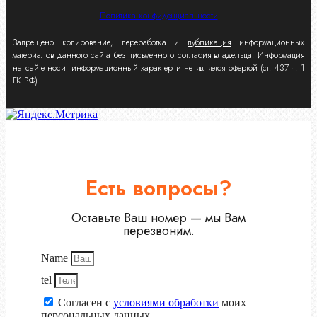
Политика конфиденциальности
Запрещено копирование, переработка и
публикация
информационных
материалов данного сайта без письменного согласия владельца. Информация
на сайте носит информационный характер и не является офертой (ст. 437 ч. 1
ГК РФ).
Есть вопросы?
Оставьте Ваш номер — мы Вам
перезвоним.
Name
tel
Согласен с
условиями обработки
моих
персональных данных.