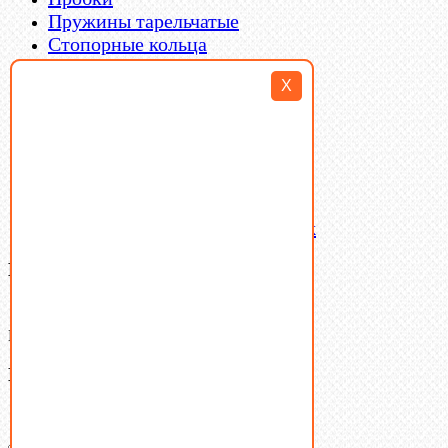
Пружины тарельчатые
Стопорные кольца
Такелаж
X
Шайбы
Шпильки
Шплинты
Шпонки
Шпоночная сталь
Штифты
Латунный и бронзовый крепеж
Ваша корзина
(0)
В корзине нет товаров.
Поиск