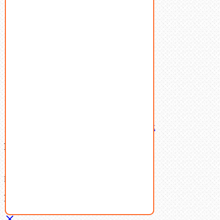
Пресс-масленки
Пробки
Пружины тарельчатые
Стопорные кольца
Такелаж
Шайбы
Шпильки
Шплинты
Шпонки
Шпоночная сталь
Штифты
Латунный и бронзовый крепеж
Ваша корзина
(0)
В корзине нет товаров.
Поиск