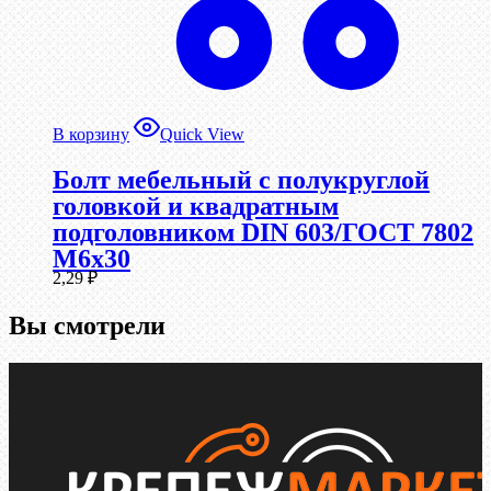
В корзину
Quick View
Болт мебельный с полукруглой
головкой и квадратным
подголовником DIN 603/ГОСТ 7802
М6х30
2,29
₽
Вы смотрели